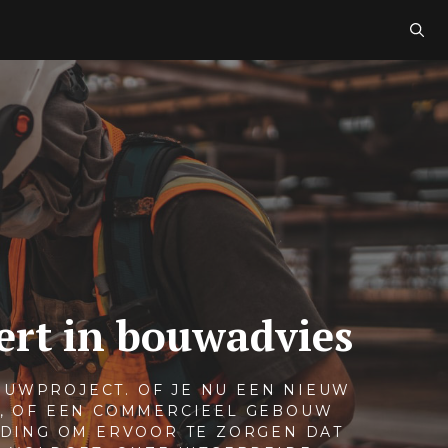
ert in bouwadvies
OUWPROJECT. OF JE NU EEN NIEUW
N, OF EEN COMMERCIEEL GEBOUW
IDING OM ERVOOR TE ZORGEN DAT