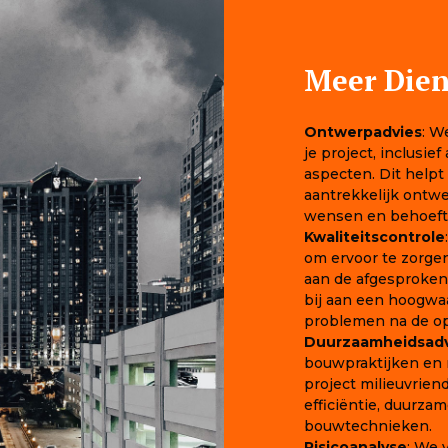
Meer Dien
Ontwerpadvies
: W
je project, inclusie
aspecten. Dit hel
aantrekkelijk ontwe
wensen en behoeft
Kwaliteitscontrole
om ervoor te zorge
aan de afgesproken 
bij aan een hoogwa
problemen na de op
Duurzaamheidsadv
bouwpraktijken en m
project milieuvrien
efficiëntie, duurza
bouwtechnieken.
Risicoanalyse
: We 