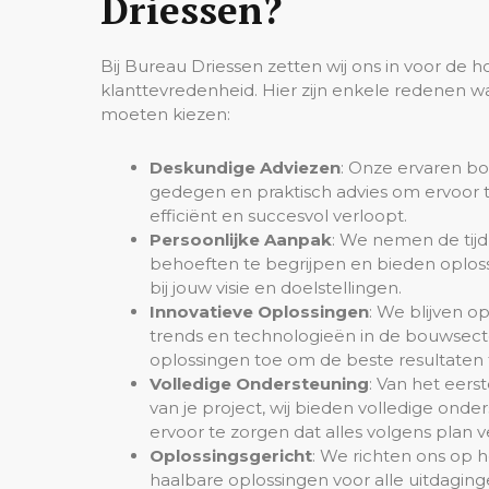
Driessen?
Bij Bureau Driessen zetten wij ons in voor de h
klanttevredenheid. Hier zijn enkele redenen w
moeten kiezen:
Deskundige Adviezen
: Onze ervaren b
gedegen en praktisch advies om ervoor t
efficiënt en succesvol verloopt.
Persoonlijke Aanpak
: We nemen de tij
behoeften te begrijpen en bieden oploss
bij jouw visie en doelstellingen.
Innovatieve Oplossingen
: We blijven o
trends en technologieën in de bouwsect
oplossingen toe om de beste resultaten 
Volledige Ondersteuning
: Van het eers
van je project, wij bieden volledige ond
ervoor te zorgen dat alles volgens plan v
Oplossingsgericht
: We richten ons op h
haalbare oplossingen voor alle uitdaginge