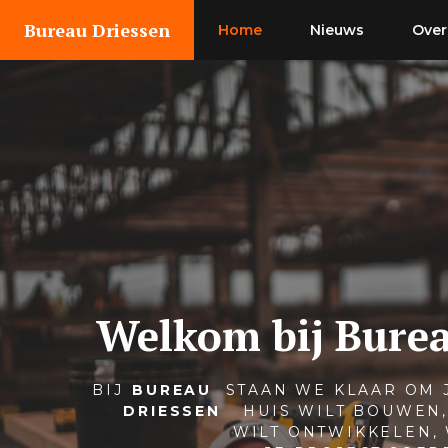
Ga
Bureau Driessen
Home
Nieuws
Over
naar
de
inhoud
Welkom bij Burea
BIJ
BUREAU
STAAN WE KLAAR OM 
DRIESSEN
HUIS WILT BOUWEN
WILT ONTWIKKELEN,