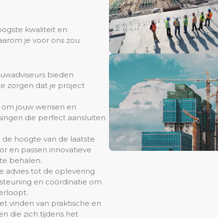
oogste kwaliteit en
aarom je voor ons zou
ouwadviseurs bieden
e zorgen dat je project
d om jouw wensen en
ingen die perfect aansluiten
p de hoogte van de laatste
or en passen innovatieve
te behalen.
te advies tot de oplevering
ersteuning en coördinatie om
erloopt.
et vinden van praktische en
n die zich tijdens het