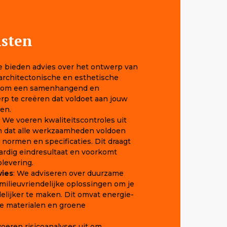
sten
e bieden advies over het ontwerp van
f architectonische en esthetische
pt om een samenhangend en
rp te creëren dat voldoet aan jouw
en.
: We voeren kwaliteitscontroles uit
n dat alle werkzaamheden voldoen
normen en specificaties. Dit draagt
ardig eindresultaat en voorkomt
levering.
ies
: We adviseren over duurzame
ilieuvriendelijke oplossingen om je
delijker te maken. Dit omvat energie-
me materialen en groene
voeren risicoanalyses uit om